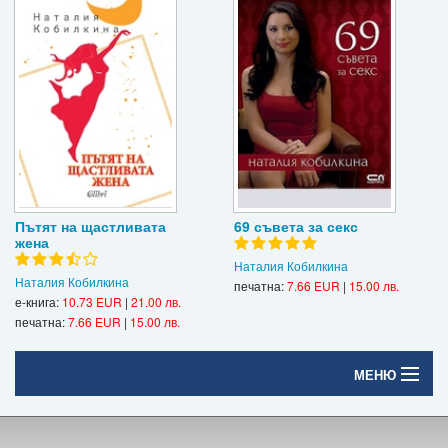
Пътят на щастливата
69 съвета за секс
жена
Наталия Кобилкина
Наталия Кобилкина
печатна:
7.66 EUR
|
15.00 лв.
е-книга:
10.73 EUR
|
21.00 лв.
печатна:
7.66 EUR
|
15.00 лв.
МЕНЮ
Начало