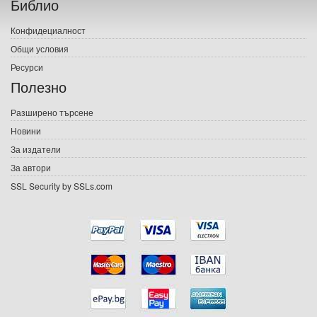
Библио
Печатни книги
Конфидециалност
Електронни книги
Общи условия
Ресурси
Е-списания
Полезно
Игри
Разширено търсене
Новини
Подаръци
За издатели
Ваучери
За автори
SSL Security by SSLs.com
Промоции
Контакти
Вход
Регистрация