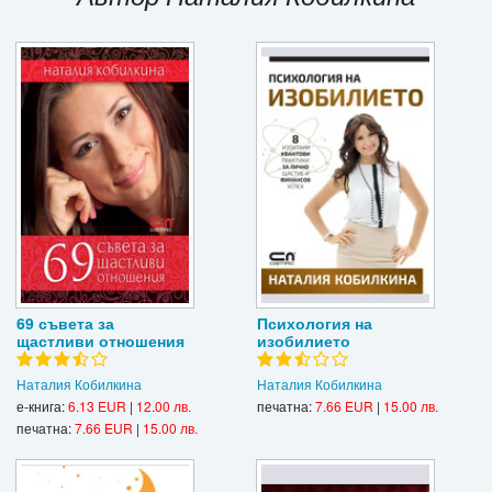
Игри
Подаръци
Ваучери
Промоции
Контакти
Вход
Регистрация
69 съвета за
Психология на
щастливи отношения
изобилието
Наталия Кобилкина
Наталия Кобилкина
е-книга:
6.13 EUR
|
12.00 лв.
печатна:
7.66 EUR
|
15.00 лв.
печатна:
7.66 EUR
|
15.00 лв.