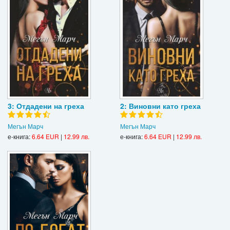
3: Отдадени на греха
2: Виновни като греха
Мегън Марч
Мегън Марч
е-книга:
6.64 EUR
|
12.99 лв.
е-книга:
6.64 EUR
|
12.99 лв.