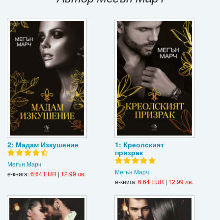
Игри
Подаръци
Ваучери
Промоции
Контакти
Вход
Регистрация
2: Мадам Изкушение
1: Креолският
призрак
Мегън Марч
Мегън Марч
е-книга:
6.64 EUR
|
12.99 лв.
е-книга:
6.64 EUR
|
12.99 лв.