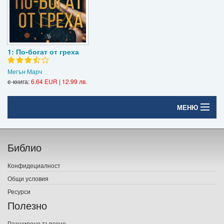
1: По-богат от греха
Мегън Марч
е-книга:
6.64 EUR
|
12.99 лв.
МЕНЮ
Начало
Библио
Печатни книги
Конфидециалност
Електронни книги
Общи условия
Ресурси
Е-списания
Полезно
Игри
Разширено търсене