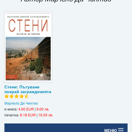
Игри
Подаръци
Ваучери
Промоции
Контакти
Вход
Регистрация
Стени: Пътуване
покрай загражденията
Марчело Ди Чинтио
е-книга:
4.60 EUR
|
9.00 лв.
печатна:
8.18 EUR
|
16.00 лв.
МЕНЮ