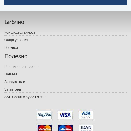
Начало
Библио
Печатни книги
Конфидециалност
Електронни книги
Общи условия
Ресурси
Е-списания
Полезно
Игри
Разширено търсене
Новини
Подаръци
За издатели
Ваучери
За автори
SSL Security by SSLs.com
Промоции
Контакти
Вход