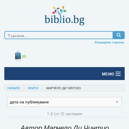
Разширено търсене
(0)
МЕНЮ
Начало
НАЧАЛО
КНИГИ
МАРЧЕЛО ДИ ЧИНТИО
Печатни книги
Електронни книги
1-2 (от 2) заглавия
Е-списания
Автор Марчело Ди Чинтио