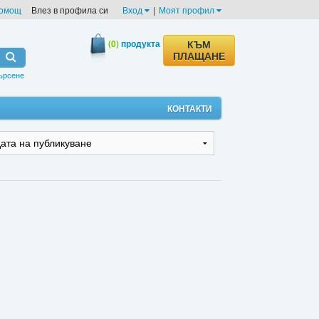
омощ
Влез в профила си
Вход
|
Моят профил
(0)
продукта
КЪМ
ПЛАЩАНЕ
ърсене
КОНТАКТИ