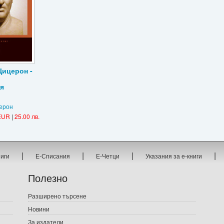
Цицерон -
я
ерон
EUR
|
25.00 лв.
|
|
|
|
ниги
Е-Списания
Е-Четци
Указания за е-книги
Полезно
Разширено търсене
Новини
За издатели