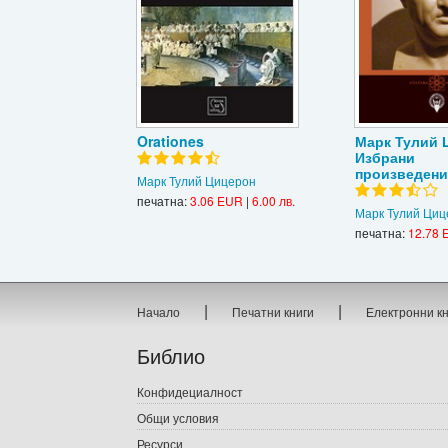
Orationes
Марк Тулий 
Избрани
произведени
Марк Тулий Цицерон
печатна:
3.06 EUR
|
6.00 лв.
Марк Тулий Циц
печатна:
12.78 
|
|
Начало
Печатни книги
Електронни к
Библио
Конфидециалност
Общи условия
Ресурси