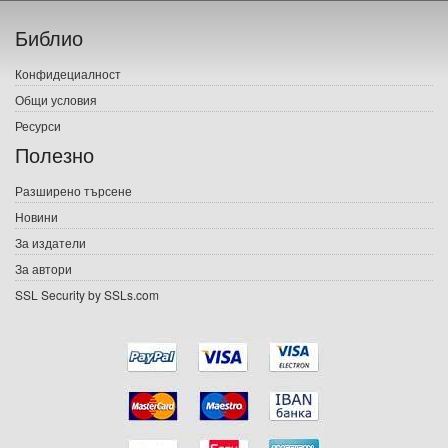
Начало
Библио
Печатни книги
Конфидециалност
Електронни книги
Общи условия
Ресурси
Е-списания
Полезно
Игри
Разширено търсене
Новини
Подаръци
За издатели
Ваучери
За автори
SSL Security by SSLs.com
Промоции
Контакти
Вход
Регистрация