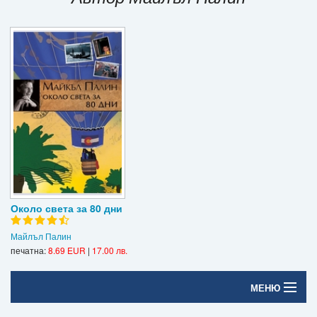
Игри
Подаръци
Ваучери
Промоции
Контакти
Вход
Регистрация
Около света за 80 дни
Майлъл Палин
печатна:
8.69 EUR
|
17.00 лв.
МЕНЮ