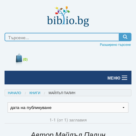
Разширено търсене
(0)
МЕНЮ
Начало
НАЧАЛО
КНИГИ
МАЙЛЪЛ ПАЛИН
Печатни книги
Електронни книги
1-1 (от 1) заглавия
Е-списания
Автор Майлъл Палин