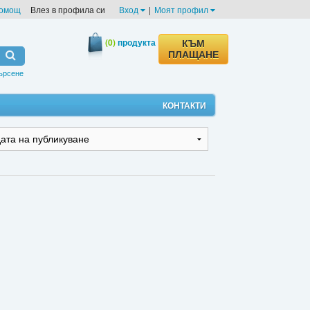
омощ
Влез в профила си
Вход
|
Моят профил
(0)
продукта
КЪМ
ПЛАЩАНЕ
ърсене
КОНТАКТИ