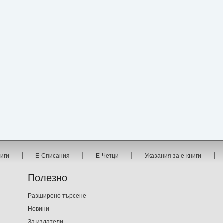
|
|
|
|
ниги
Е-Списания
Е-Четци
Указания за е-книги
Полезно
Разширено търсене
Новини
За издатели