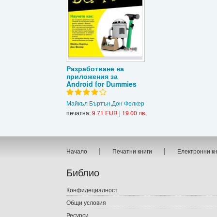
Разработване на
приложения за
Android for Dummies
Майкъл Бъртън
,
Дон Фелкер
печатна:
9.71 EUR
|
19.00 лв.
|
|
Начало
Печатни книги
Електронни к
Библио
Конфидециалност
Общи условия
Ресурси