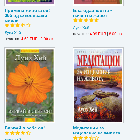
Промени живота си!
Благодарността -
365 вдъхновяващи
начин на живот
мисли
Луиз Хей
Луиз Хей
печатна:
4.09 EUR
|
8.00 лв.
печатна:
4.60 EUR
|
9.00 лв.
Вярвай в себе си!
Медитации за
изцеление на живота
Луиз Хей