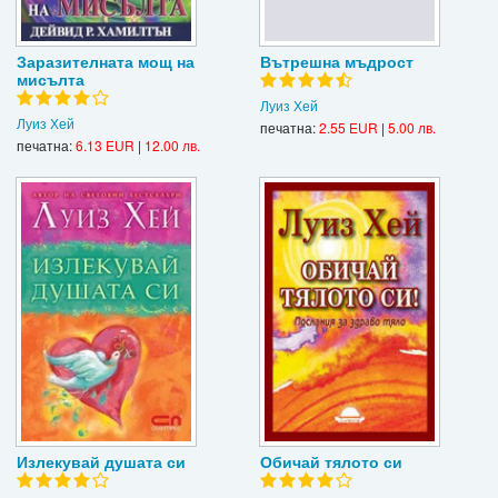
Заразителната мощ на
Вътрешна мъдрост
мисълта
Луиз Хей
Луиз Хей
печатна:
2.55 EUR
|
5.00 лв.
печатна:
6.13 EUR
|
12.00 лв.
Излекувай душата си
Обичай тялото си