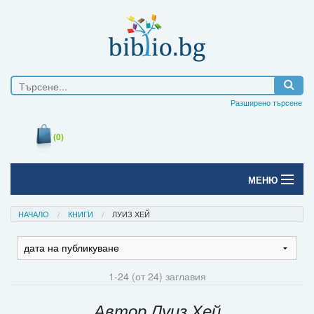
Разширено търсене
(0)
МЕНЮ
Начало
НАЧАЛО
КНИГИ
ЛУИЗ ХЕЙ
Печатни книги
Електронни книги
1-24 (от 24) заглавия
Е-списания
Автор Луиз Хей