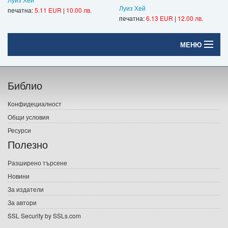
Луиз Хей
печатна:
5.11 EUR
|
10.00 лв.
печатна:
6.13 EUR
|
12.00 лв.
МЕНЮ
Начало
Библио
Печатни книги
Конфидециалност
Електронни книги
Общи условия
Ресурси
Е-списания
Полезно
Игри
Разширено търсене
Новини
Подаръци
За издатели
Ваучери
За автори
SSL Security by SSLs.com
Промоции