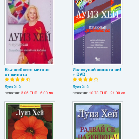
Вълшебните мигове
Излекувай живота си!
от живота
+ DVD
Луиз Хей
Луиз Хей
печатна:
3.06 EUR
|
6.00 лв.
печатна:
10.73 EUR
|
21.00 лв.