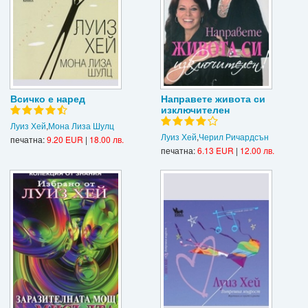
Всичко е наред
Направете живота си
изключителен
Луиз Хей
,
Мона Лиза Шулц
Луиз Хей
,
Черил Ричардсън
печатна:
9.20 EUR
|
18.00 лв.
печатна:
6.13 EUR
|
12.00 лв.