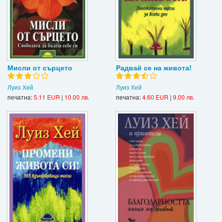
Мисли от сърцето
Радвай се на живота!
Луиз Хей
Луиз Хей
печатна:
5.11 EUR
|
10.00 лв.
печатна:
4.60 EUR
|
9.00 лв.