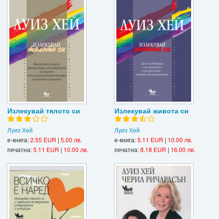
Излекувай тялото си
Излекувай живота си
Луиз Хей
Луиз Хей
е-книга:
2.55 EUR
|
5.00 лв.
е-книга:
5.11 EUR
|
10.00 лв.
печатна:
5.11 EUR
|
10.00 лв.
печатна:
8.18 EUR
|
16.00 лв.