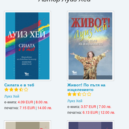
Игри
Подаръци
Ваучери
Промоции
Контакти
Вход
Регистрация
Силата е в теб
Живот! По пътя на
изцелението
Луиз Хей
Луиз Хей
е-книга:
4.09 EUR
|
8.00 лв.
е-книга:
3.57 EUR
|
7.00 лв.
печатна:
7.15 EUR
|
14.00 лв.
печатна:
6.13 EUR
|
12.00 лв.