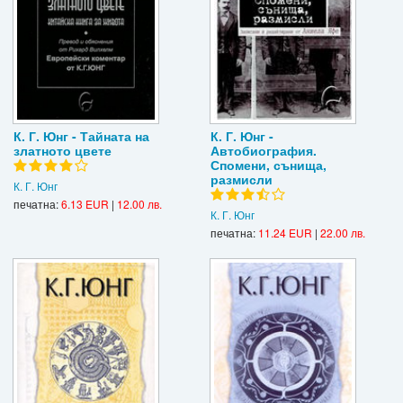
К. Г. Юнг - Тайната на
К. Г. Юнг -
златното цвете
Автобиография.
Спомени, сънища,
размисли
К. Г. Юнг
печатна:
6.13 EUR
|
12.00 лв.
К. Г. Юнг
печатна:
11.24 EUR
|
22.00 лв.