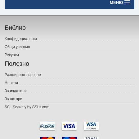
МЕНЮ
Начало
Библио
Печатни книги
Конфидециалност
Електронни книги
Общи условия
Ресурси
Е-списания
Полезно
Игри
Разширено търсене
Новини
Подаръци
За издатели
Ваучери
За автори
SSL Security by SSLs.com
Промоции
Контакти
Вход