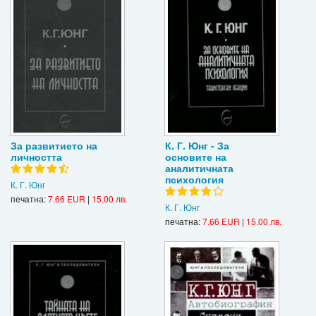
За развитието на
К. Г. Юнг - За
личността
основите на
аналитичната
психология
К. Г. Юнг
печатна:
7.66 EUR
|
15.00 лв.
К. Г. Юнг
печатна:
7.66 EUR
|
15.00 лв.