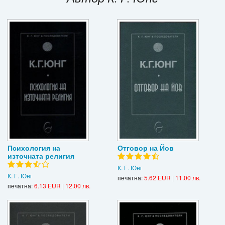
Игри
Подаръци
Ваучери
Промоции
Контакти
Вход
Регистрация
Психология на
Отговор на Йов
източната религия
К. Г. Юнг
К. Г. Юнг
печатна:
5.62 EUR
|
11.00 лв.
печатна:
6.13 EUR
|
12.00 лв.