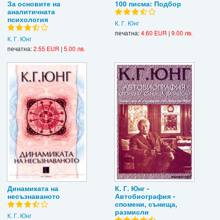
За основите на
100 писма: Подбор
аналитичната
психология
К. Г. Юнг
печатна:
4.60 EUR
|
9.00 лв.
К. Г. Юнг
печатна:
2.55 EUR
|
5.00 лв.
Динамиката на
К. Г. Юнг -
несъзнаваното
Автобиография -
спомени, сънища,
размисли
К. Г. Юнг