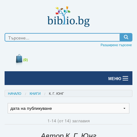
Разширено търсене
(0)
МЕНЮ
Начало
НАЧАЛО
КНИГИ
К. Г. ЮНГ
Печатни книги
Електронни книги
1-14 (от 14) заглавия
Е-списания
Автор К. Г. Юнг