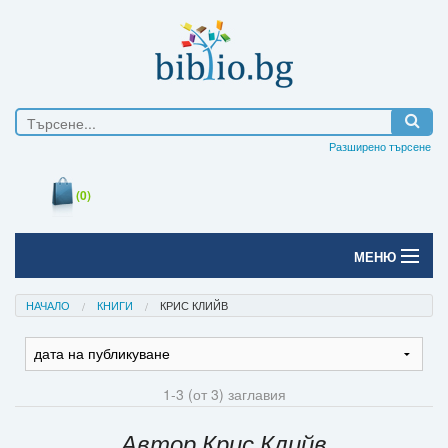
Разширено търсене
(0)
МЕНЮ
Начало
НАЧАЛО
КНИГИ
КРИС КЛИЙВ
Печатни книги
Електронни книги
1-3 (от 3) заглавия
Е-списания
Автор Крис Клийв