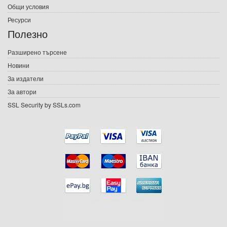
Електронни книги
Общи условия
Ресурси
Е-списания
Полезно
Игри
Разширено търсене
Новини
Подаръци
За издатели
Ваучери
За автори
SSL Security by SSLs.com
Промоции
Контакти
Вход
Регистрация