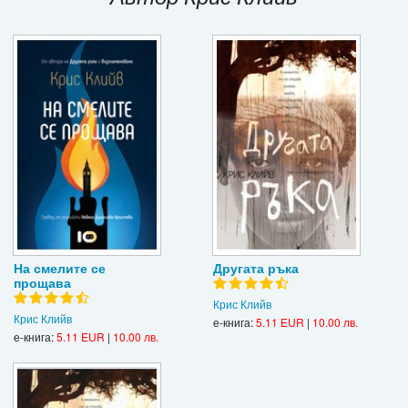
Игри
Подаръци
Ваучери
Промоции
Контакти
Вход
Регистрация
На смелите се
Другата ръка
прощава
Крис Клийв
Крис Клийв
е-книга:
5.11 EUR
|
10.00 лв.
е-книга:
5.11 EUR
|
10.00 лв.