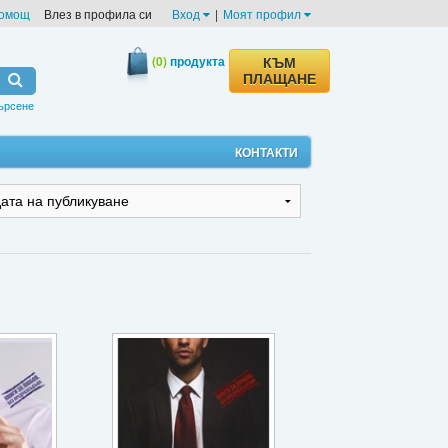
омощ
Влез в профила си
Вход
|
Моят профил
(0)
продукта
КЪМ
ПЛАЩАНЕ
ърсене
КОНТАКТИ