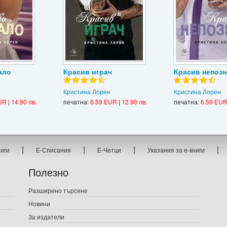
ало
Красив играч
Красив непозн
Кристина Лорен
Кристина Лорен
UR
|
14.90 лв.
печатна:
6.59 EUR
|
12.90 лв.
печатна:
6.59 EU
|
|
|
|
ниги
Е-Списания
Е-Четци
Указания за е-книги
Полезно
Разширено търсене
Новини
За издатели