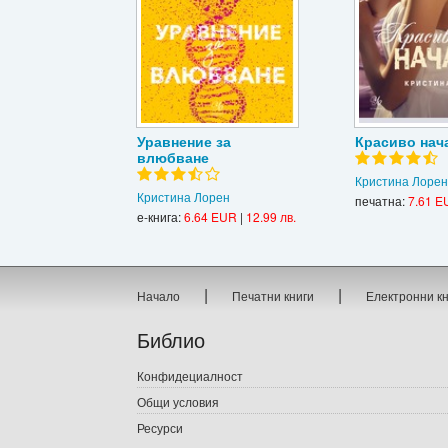
Уравнение за
Красиво нач
влюбване
Кристина Лорен
Кристина Лорен
печатна:
7.61 E
е-книга:
6.64 EUR
|
12.99 лв.
|
|
Начало
Печатни книги
Електронни к
Библио
Конфидециалност
Общи условия
Ресурси