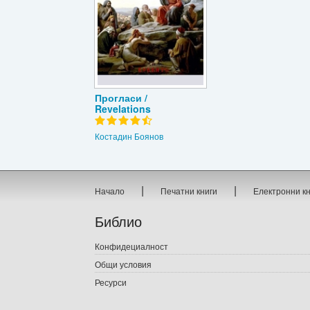
Прогласи /
Revelations
Костадин Боянов
|
|
Начало
Печатни книги
Електронни к
Библио
Конфидециалност
Общи условия
Ресурси