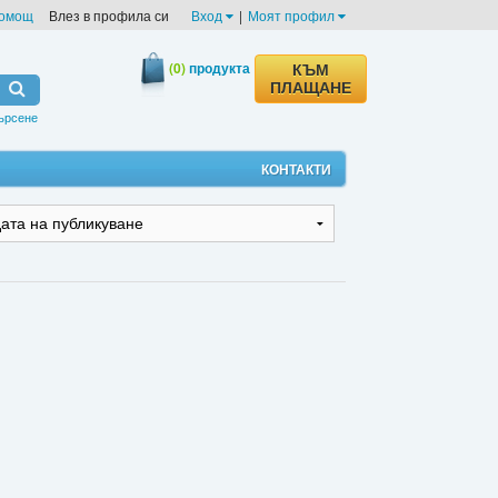
омощ
Влез в профила си
Вход
|
Моят профил
(0)
продукта
КЪМ
ПЛАЩАНЕ
ърсене
КОНТАКТИ