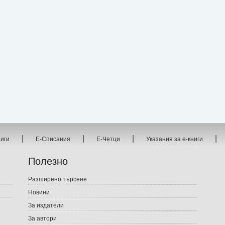
|
|
|
|
ниги
Е-Списания
Е-Четци
Указания за е-книги
Полезно
Разширено търсене
Новини
За издатели
За автори