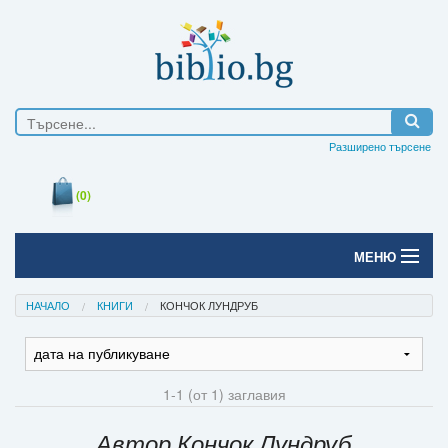
Разширено търсене
(0)
МЕНЮ
Начало
НАЧАЛО
КНИГИ
КОНЧОК ЛУНДРУБ
Печатни книги
Електронни книги
1-1 (от 1) заглавия
Е-списания
Автор Кончок Лундруб