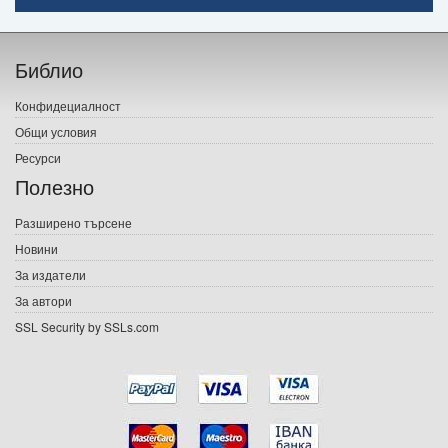
Начало
Библио
Печатни книги
Конфидециалност
Електронни книги
Общи условия
Ресурси
Е-списания
Полезно
Игри
Разширено търсене
Новини
Подаръци
За издатели
Ваучери
За автори
SSL Security by SSLs.com
Промоции
Контакти
Вход