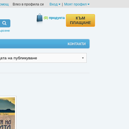
омощ
Влез в профила си
Вход
|
Моят профил
(0)
продукта
КЪМ
ПЛАЩАНЕ
ърсене
КОНТАКТИ