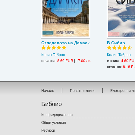
Огледалото на Дамаск
В Сибир
Колин Таброн
Колин Таброн
печатна:
8.69 EUR
|
17.00 лв.
е-книга:
4.60 E
печатна:
8.18 E
|
|
Начало
Печатни книги
Електронни к
Библио
Конфидециалност
Общи условия
Ресурси