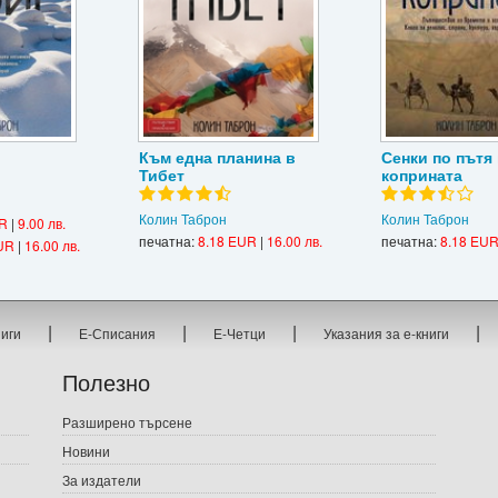
Към една планина в
Сенки по пътя 
Тибет
коприната
Колин Таброн
Колин Таброн
UR
|
9.00 лв.
печатна:
8.18 EUR
|
16.00 лв.
печатна:
8.18 EU
UR
|
16.00 лв.
|
|
|
|
ниги
Е-Списания
Е-Четци
Указания за е-книги
Полезно
Разширено търсене
Новини
За издатели