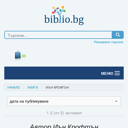
Разширено търсене
(0)
МЕНЮ
Начало
НАЧАЛО
КНИГИ
ИЪН КРОФТЪН
Печатни книги
Електронни книги
1-2 (от 2) заглавия
Е-списания
Автор Иън Крофтън