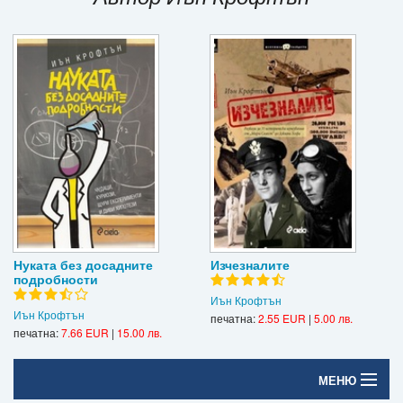
Игри
Подаръци
Ваучери
Промоции
Контакти
Вход
Регистрация
Нуката без досадните
Изчезналите
подробности
Иън Крофтън
Иън Крофтън
печатна:
2.55 EUR
|
5.00 лв.
печатна:
7.66 EUR
|
15.00 лв.
МЕНЮ