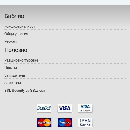
Начало
Библио
Печатни книги
Конфидециалност
Електронни книги
Общи условия
Ресурси
Е-списания
Полезно
Игри
Разширено търсене
Новини
Подаръци
За издатели
Ваучери
За автори
SSL Security by SSLs.com
Промоции
Контакти
Вход