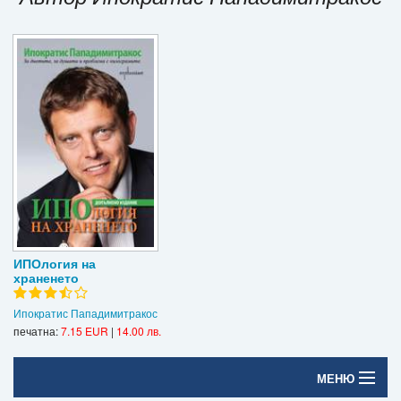
Игри
Подаръци
Ваучери
Промоции
Контакти
Вход
Регистрация
ИПОлогия на
храненето
Ипократис Пападимитракос
печатна:
7.15 EUR
|
14.00 лв.
МЕНЮ