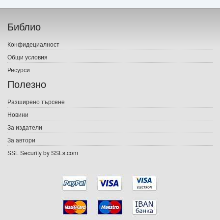
Начало
Библио
Печатни книги
Конфидециалност
Електронни книги
Общи условия
Ресурси
Е-списания
Полезно
Игри
Разширено търсене
Новини
Подаръци
За издатели
Ваучери
За автори
SSL Security by SSLs.com
Промоции
Контакти
Вход