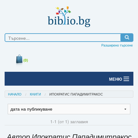
Разширено търсене
(0)
МЕНЮ
Начало
НАЧАЛО
КНИГИ
ИПОКРАТИС ПАПАДИМИТРАКОС
Печатни книги
Електронни книги
1-1 (от 1) заглавия
Е-списания
Автор Ипократис Пападимитракос