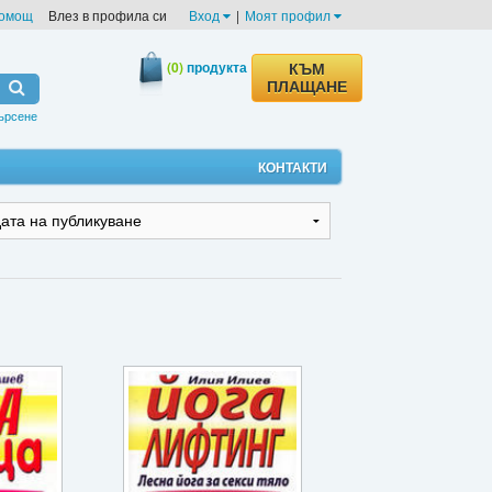
омощ
Влез в профила си
Вход
|
Моят профил
(0)
продукта
КЪМ
ПЛАЩАНЕ
ърсене
КОНТАКТИ