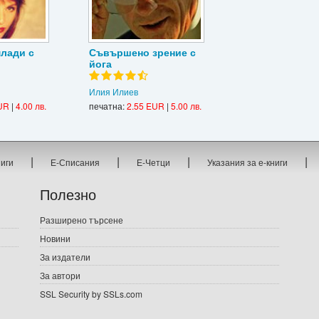
млади с
Съвършено зрение с
йога
Илия Илиев
UR
|
4.00 лв.
печатна:
2.55 EUR
|
5.00 лв.
|
|
|
|
ниги
Е-Списания
Е-Четци
Указания за е-книги
Полезно
Разширено търсене
Новини
За издатели
За автори
SSL Security by SSLs.com