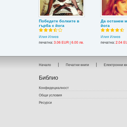
Победете болките в
Да останем 
гърба с йога
йога
Илия Илиев
Илия Илиев
печатна:
3.06 EUR
|
6.00 лв.
печатна:
2.04 E
|
|
Начало
Печатни книги
Електронни к
Библио
Конфидециалност
Общи условия
Ресурси