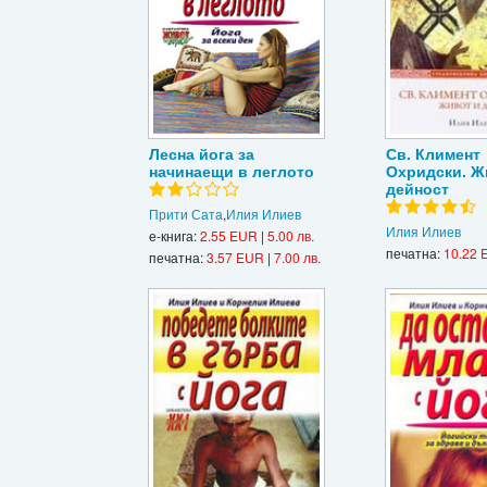
Лесна йога за
Св. Климент
начинаещи в леглото
Охридски. Ж
дейност
Прити Сата
,
Илия Илиев
Илия Илиев
е-книга:
2.55 EUR
|
5.00 лв.
печатна:
10.22 
печатна:
3.57 EUR
|
7.00 лв.