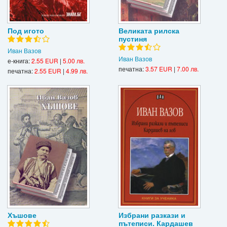
Под игото
Великата рилска
пустиня
Иван Вазов
Иван Вазов
е-книга:
2.55 EUR
|
5.00 лв.
печатна:
3.57 EUR
|
7.00 лв.
печатна:
2.55 EUR
|
4.99 лв.
Хъшове
Избрани разкази и
пътеписи. Кардашев