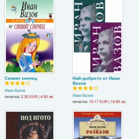
Синият синчец
Най-доброто от Иван
Вазов
Иван Вазов
Иван Вазов
печатна:
2.30 EUR
|
4.50 лв.
печатна:
10.17 EUR
|
19.90 лв.