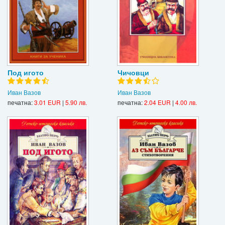
Под игото
Чичовци
Иван Вазов
Иван Вазов
печатна:
3.01 EUR
|
5.90 лв.
печатна:
2.04 EUR
|
4.00 лв.