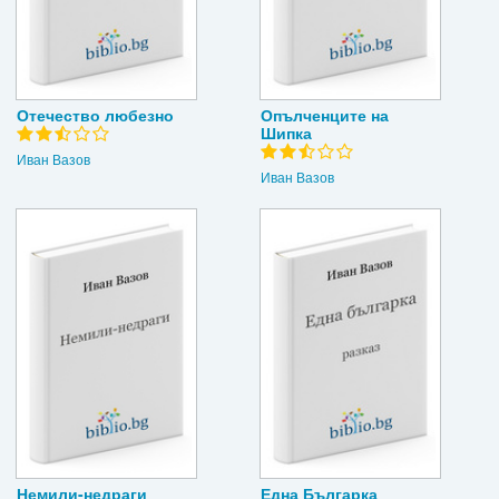
Отечество любезно
Опълченците на
Шипка
Иван Вазов
Иван Вазов
Немили-недраги
Една Българка