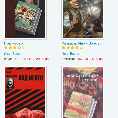
Под игото
Разкази. Иван Вазов
Иван Вазов
Иван Вазов
печатна:
10.22 EUR
|
20.00 лв.
печатна:
2.04 EUR
|
4.00 лв.