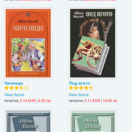
Чичовци
Под игото
Иван Вазов
Иван Вазов
печатна:
2.14 EUR
|
4.20 лв.
печатна:
5.11 EUR
|
10.00 лв.