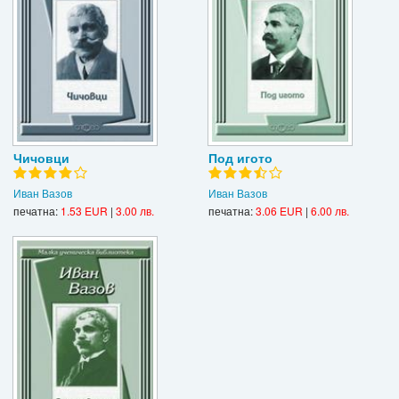
Чичовци
Под игото
Иван Вазов
Иван Вазов
печатна:
1.53 EUR
|
3.00 лв.
печатна:
3.06 EUR
|
6.00 лв.