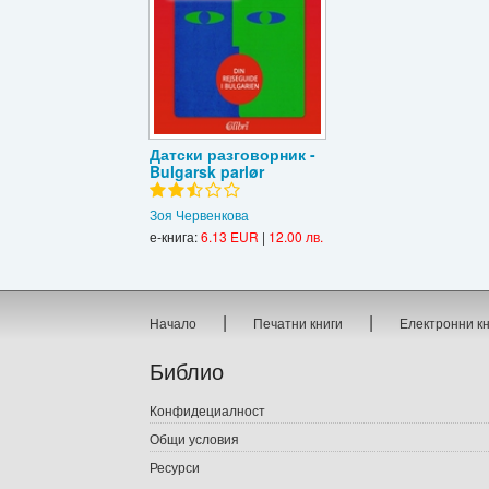
Датски разговорник -
Bulgarsk parlør
Зоя Червенкова
е-книга:
6.13 EUR
|
12.00 лв.
|
|
Начало
Печатни книги
Електронни к
Библио
Конфидециалност
Общи условия
Ресурси