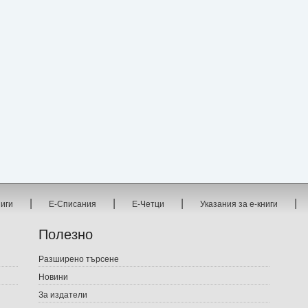
|
|
|
|
ниги
Е-Списания
Е-Четци
Указания за е-книги
Полезно
Разширено търсене
Новини
За издатели