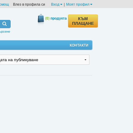
омощ
Влез в профила си
Вход
|
Моят профил
(0)
продукта
КЪМ
ПЛАЩАНЕ
ърсене
КОНТАКТИ