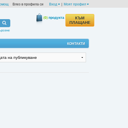
омощ
Влез в профила си
Вход
|
Моят профил
(0)
продукта
КЪМ
ПЛАЩАНЕ
ърсене
КОНТАКТИ