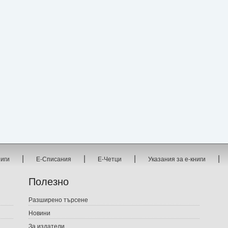
|
|
|
|
ниги
Е-Списания
Е-Четци
Указания за е-книги
Полезно
Разширено търсене
Новини
За издатели