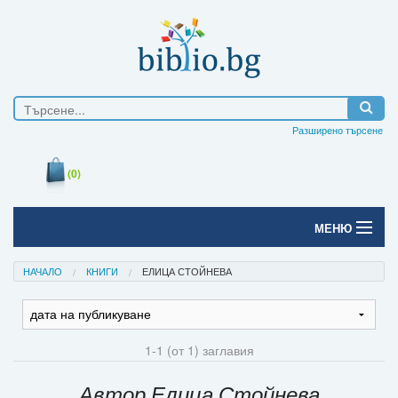
Разширено търсене
(0)
МЕНЮ
Начало
НАЧАЛО
КНИГИ
ЕЛИЦА СТОЙНЕВА
Печатни книги
Електронни книги
1-1 (от 1) заглавия
Е-списания
Автор Елица Стойнева