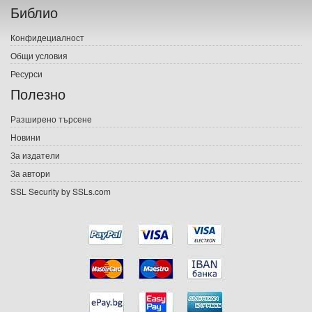
Библио
Печатни книги
Конфидециалност
Електронни книги
Общи условия
Ресурси
Е-списания
Полезно
Игри
Разширено търсене
Новини
Подаръци
За издатели
Ваучери
За автори
SSL Security by SSLs.com
Промоции
Контакти
Вход
Регистрация