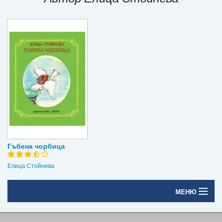
Игри
Подаръци
Ваучери
Промоции
Контакти
Вход
Регистрация
Гъбена чорбица
Елица Стойнева
МЕНЮ
Начало