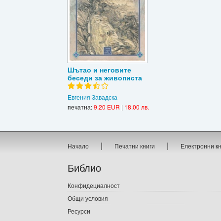
Шътао и неговите
беседи за живописта
Евгения Завадска
печатна:
9.20 EUR
|
18.00 лв.
|
|
Начало
Печатни книги
Електронни к
Библио
Конфидециалност
Общи условия
Ресурси