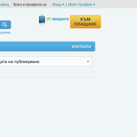
омощ
Влез в профила си
Вход
|
Моят профил
(0)
продукта
КЪМ
ПЛАЩАНЕ
ърсене
КОНТАКТИ