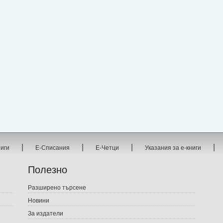
|
|
|
|
ниги
Е-Списания
Е-Четци
Указания за е-книги
Полезно
Разширено търсене
Новини
За издатели