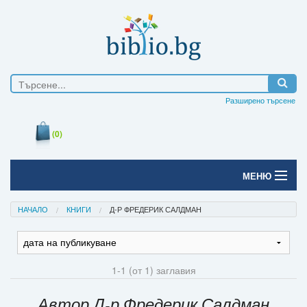
Разширено търсене
(0)
МЕНЮ
Начало
НАЧАЛО
КНИГИ
Д-Р ФРЕДЕРИК САЛДМАН
Печатни книги
Електронни книги
1-1 (от 1) заглавия
Е-списания
Автор Д-р Фредерик Салдман