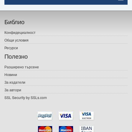
Начало
Библио
Печатни книги
Конфидециалност
Електронни книги
Общи условия
Ресурси
Е-списания
Полезно
Игри
Разширено търсене
Новини
Подаръци
За издатели
Ваучери
За автори
SSL Security by SSLs.com
Промоции
Контакти
Вход