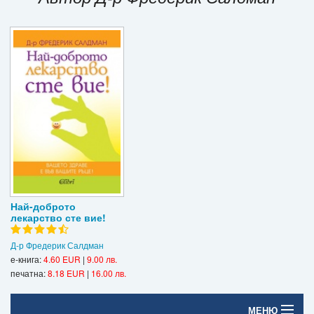
Игри
Подаръци
Ваучери
Промоции
Контакти
Вход
Регистрация
Най-доброто
лекарство сте вие!
Д-р Фредерик Салдман
е-книга:
4.60 EUR
|
9.00 лв.
печатна:
8.18 EUR
|
16.00 лв.
МЕНЮ