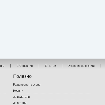
|
|
|
|
ниги
Е-Списания
Е-Четци
Указания за е-книги
Полезно
Разширено търсене
Новини
За издатели
За автори