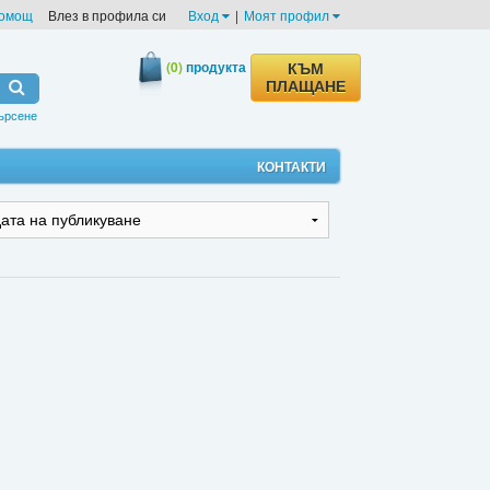
омощ
Влез в профила си
Вход
|
Моят профил
(0)
продукта
КЪМ
ПЛАЩАНЕ
ърсене
КОНТАКТИ