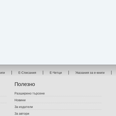
|
|
|
|
ниги
Е-Списания
Е-Четци
Указания за е-книги
Полезно
Разширено търсене
Новини
За издатели
За автори