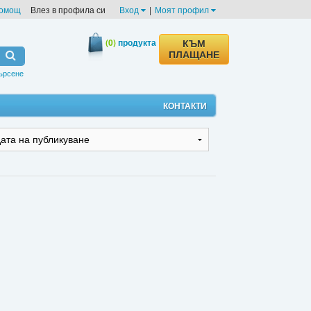
омощ
Влез в профила си
Вход
|
Моят профил
(0)
продукта
КЪМ
ПЛАЩАНЕ
ърсене
КОНТАКТИ