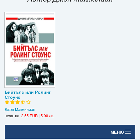
Игри
Подаръци
Ваучери
Промоции
Контакти
Вход
Регистрация
Бийтълс или Ролинг
Стоунс
Джон Макмилиан
печатна:
2.55 EUR
|
5.00 лв.
МЕНЮ