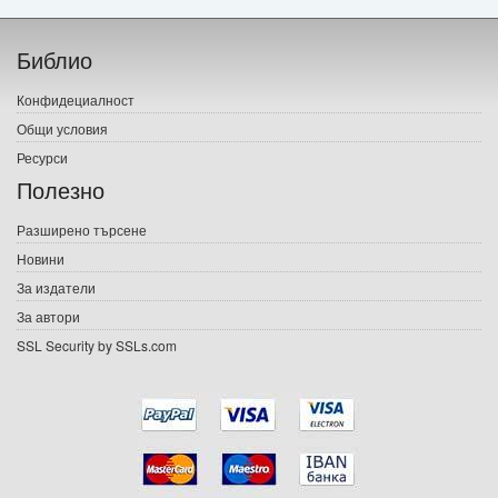
Начало
Библио
Печатни книги
Конфидециалност
Електронни книги
Общи условия
Ресурси
Е-списания
Полезно
Игри
Разширено търсене
Новини
Подаръци
За издатели
Ваучери
За автори
SSL Security by SSLs.com
Промоции
Контакти
Вход