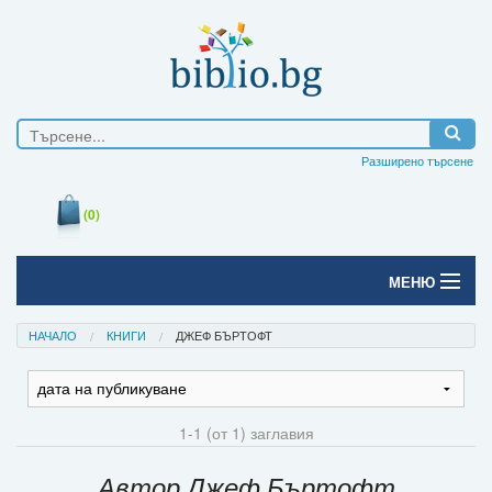
Разширено търсене
(0)
МЕНЮ
Начало
НАЧАЛО
КНИГИ
ДЖЕФ БЪРТОФТ
Печатни книги
Електронни книги
1-1 (от 1) заглавия
Е-списания
Автор Джеф Бъртофт