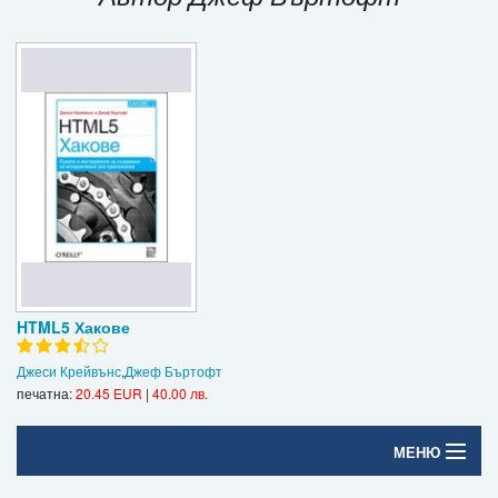
Игри
Подаръци
Ваучери
Промоции
Контакти
Вход
Регистрация
HTML5 Хакове
Джеси Крейвънс
,
Джеф Бъртофт
печатна:
20.45 EUR
|
40.00 лв.
МЕНЮ