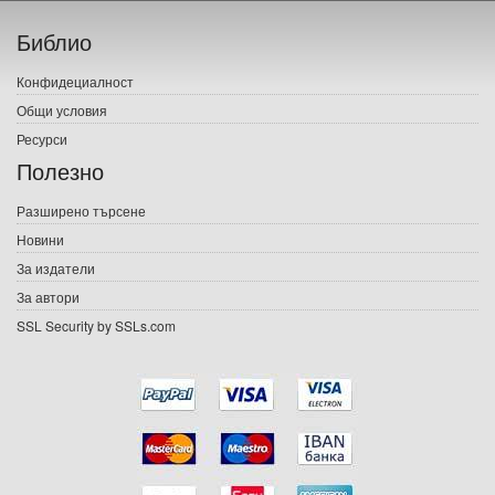
Начало
Библио
Печатни книги
Конфидециалност
Електронни книги
Общи условия
Ресурси
Е-списания
Полезно
Игри
Разширено търсене
Новини
Подаръци
За издатели
Ваучери
За автори
SSL Security by SSLs.com
Промоции
Контакти
Вход
Регистрация