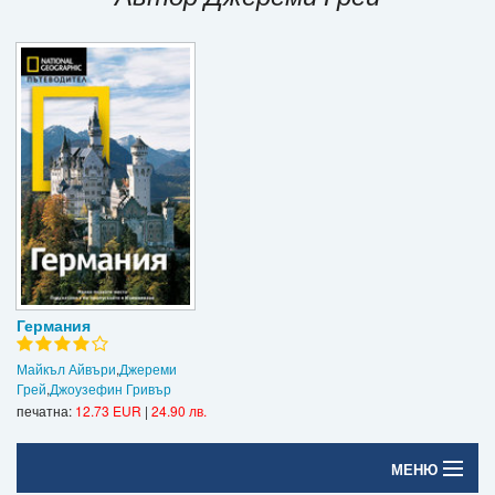
Игри
Подаръци
Ваучери
Промоции
Контакти
Вход
Регистрация
Германия
Майкъл Айвъри
,
Джереми
Грей
,
Джоузефин Гривър
печатна:
12.73 EUR
|
24.90 лв.
МЕНЮ