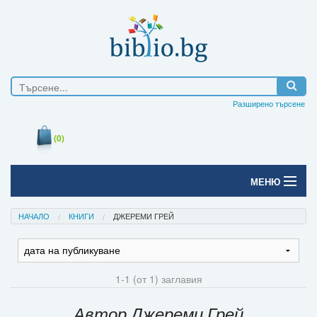
Разширено търсене
(0)
МЕНЮ
Начало
НАЧАЛО
КНИГИ
ДЖЕРЕМИ ГРЕЙ
Печатни книги
Електронни книги
1-1 (от 1) заглавия
Е-списания
Автор Джереми Грей