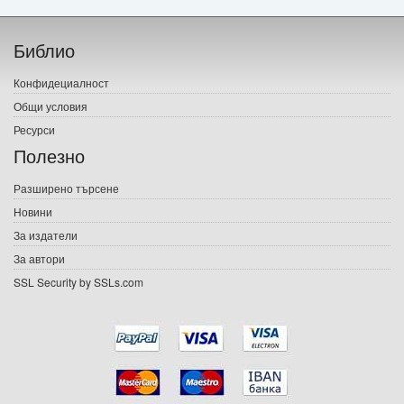
Начало
Библио
Печатни книги
Конфидециалност
Електронни книги
Общи условия
Ресурси
Е-списания
Полезно
Игри
Разширено търсене
Новини
Подаръци
За издатели
Ваучери
За автори
SSL Security by SSLs.com
Промоции
Контакти
Вход