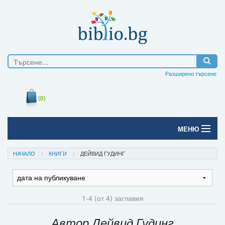
Разширено търсене
(0)
МЕНЮ
Начало
НАЧАЛО
КНИГИ
ДЕЙВИД ГУДИНГ
Печатни книги
Електронни книги
1-4 (от 4) заглавия
Е-списания
Автор Дейвид Гудинг