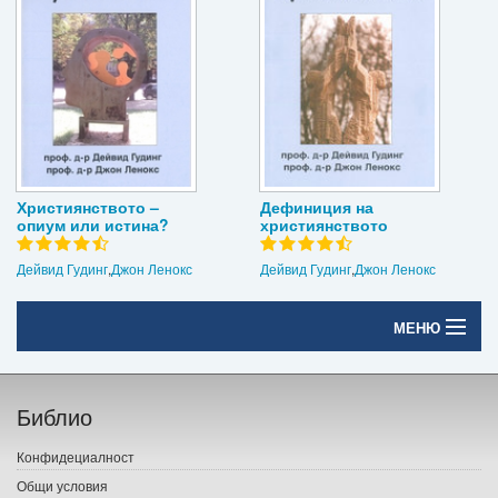
Християнството –
Дефиниция на
опиум или истина?
християнството
Дейвид Гудинг
,
Джон Ленокс
Дейвид Гудинг
,
Джон Ленокс
МЕНЮ
Начало
Библио
Печатни книги
Конфидециалност
Електронни книги
Общи условия