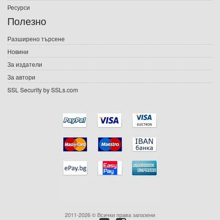
Ресурси
Е-списания
Полезно
Игри
Разширено търсене
Новини
Подаръци
За издатели
Ваучери
За автори
SSL Security by SSLs.com
Промоции
Контакти
Вход
Регистрация
2011-2026 © Всички права запазени