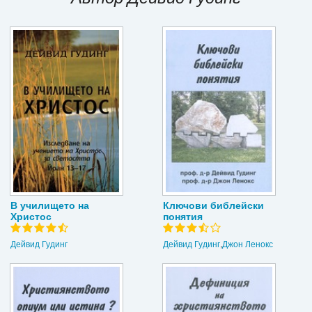
Игри
Подаръци
Ваучери
Промоции
Контакти
Вход
Регистрация
В училището на
Ключови библейски
Христос
понятия
Дейвид Гудинг
Дейвид Гудинг
,
Джон Ленокс