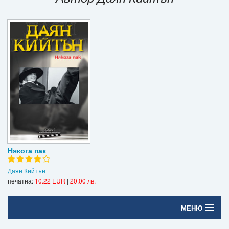
Игри
Подаръци
Ваучери
Промоции
Контакти
Вход
Регистрация
Някога пак
Даян Кийтън
печатна:
10.22 EUR
|
20.00 лв.
МЕНЮ