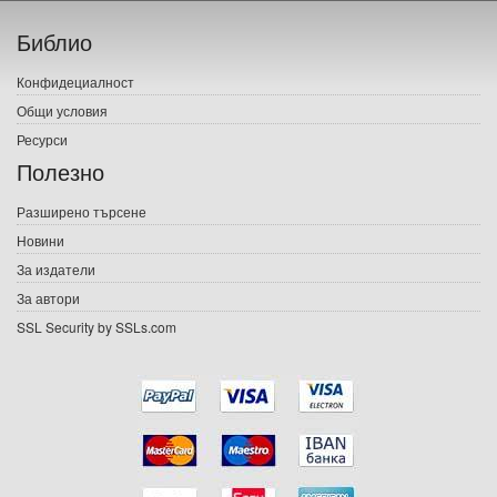
Начало
Библио
Печатни книги
Конфидециалност
Електронни книги
Общи условия
Ресурси
Е-списания
Полезно
Игри
Разширено търсене
Новини
Подаръци
За издатели
Ваучери
За автори
SSL Security by SSLs.com
Промоции
Контакти
Вход
Регистрация