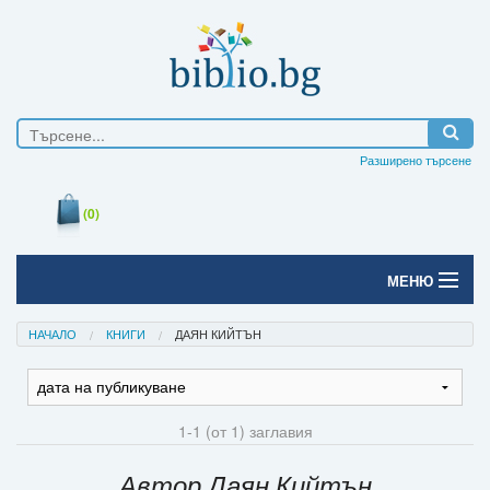
Разширено търсене
(0)
МЕНЮ
Начало
НАЧАЛО
КНИГИ
ДАЯН КИЙТЪН
Печатни книги
Електронни книги
1-1 (от 1) заглавия
Е-списания
Автор Даян Кийтън