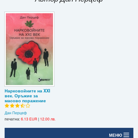
Игри
Подаръци
Ваучери
Промоции
Контакти
Вход
Регистрация
Нарковойните на XXI
век. Оръжие за
масово поражение
Дан Перцеф
печатна:
6.13 EUR
|
12.00 лв.
МЕНЮ