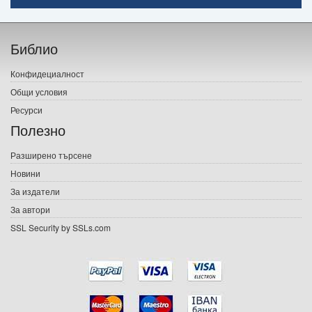
Начало
Библио
Печатни книги
Конфидециалност
Електронни книги
Общи условия
Ресурси
Е-списания
Полезно
Игри
Разширено търсене
Новини
Подаръци
За издатели
Ваучери
За автори
SSL Security by SSLs.com
Промоции
Контакти
Вход