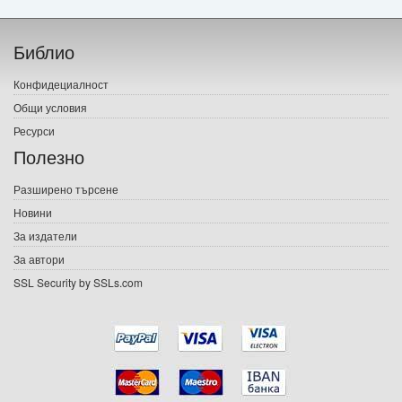
Начало
Библио
Печатни книги
Конфидециалност
Електронни книги
Общи условия
Ресурси
Е-списания
Полезно
Игри
Разширено търсене
Новини
Подаръци
За издатели
Ваучери
За автори
SSL Security by SSLs.com
Промоции
Контакти
Вход