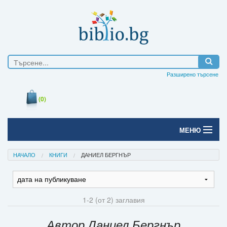
Разширено търсене
(0)
МЕНЮ
Начало
НАЧАЛО
КНИГИ
ДАНИЕЛ БЕРГНЪР
Печатни книги
Електронни книги
1-2 (от 2) заглавия
Е-списания
Автор Даниел Бергнър