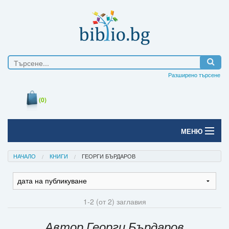
Разширено търсене
(0)
МЕНЮ
Начало
НАЧАЛО
КНИГИ
ГЕОРГИ БЪРДАРОВ
Печатни книги
Електронни книги
1-2 (от 2) заглавия
Е-списания
Автор Георги Бърдаров