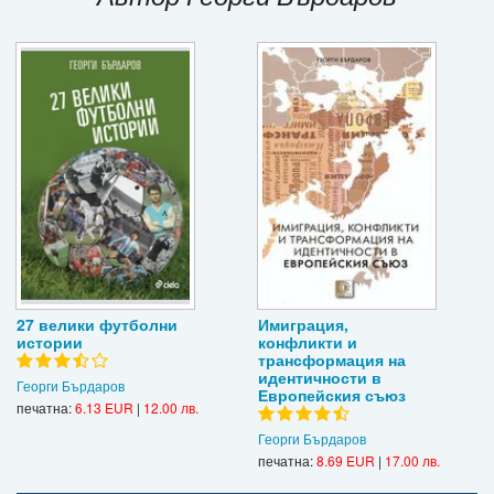
Игри
Подаръци
Ваучери
Промоции
Контакти
Вход
Регистрация
27 велики футболни
Имиграция,
истории
конфликти и
трансформация на
идентичности в
Георги Бърдаров
Европейския съюз
печатна:
6.13 EUR
|
12.00 лв.
Георги Бърдаров
печатна:
8.69 EUR
|
17.00 лв.