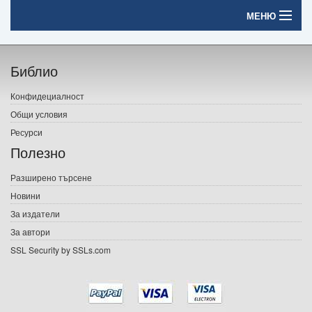
МЕНЮ
Начало
Библио
Печатни книги
Конфидециалност
Електронни книги
Общи условия
Ресурси
Е-списания
Полезно
Игри
Разширено търсене
Новини
Подаръци
За издатели
Ваучери
За автори
SSL Security by SSLs.com
Промоции
Контакти