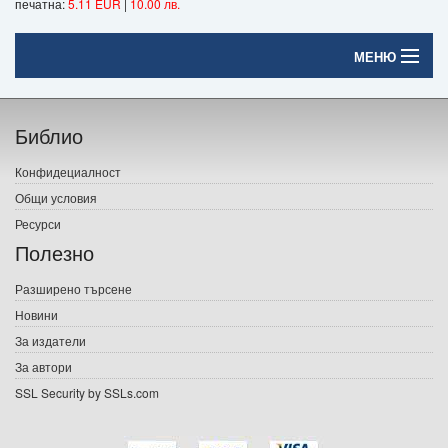
печатна:
5.11 EUR
|
10.00 лв.
МЕНЮ
Начало
Библио
Печатни книги
Конфидециалност
Електронни книги
Общи условия
Ресурси
Е-списания
Полезно
Игри
Разширено търсене
Новини
Подаръци
За издатели
Ваучери
За автори
SSL Security by SSLs.com
Промоции