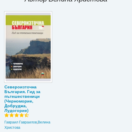
Игри
Подаръци
Ваучери
Промоции
Контакти
Вход
Регистрация
Североизточна
България. Гид за
пътешественици
(Черноморие,
Добруджа,
Лудогорие)
Гавраил Гавраилов
,
Велина
Христова