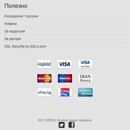
Полезно
Игри
Разширено търсене
Новини
Подаръци
За издатели
Ваучери
За автори
SSL Security by SSLs.com
Промоции
Контакти
Вход
Регистрация
2011-2026 © Всички права запазени