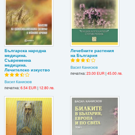
Българска народна
Лечебните растения
медицина.
на България
Съвременна
медицина.
Васил Канисков
Лечителско изкуство
печатна:
23.00 EUR
|
45.00 лв.
Васил Канисков
печатна:
6.54 EUR
|
12.80 лв.