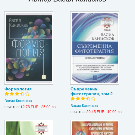
Игри
Подаръци
Ваучери
Промоции
Контакти
Вход
Регистрация
Формология
Съвременна
фитотерапия, том 2
Васил Канисков
Васил Канисков
печатна:
12.78 EUR
|
25.00 лв.
печатна:
20.45 EUR
|
40.00 лв.