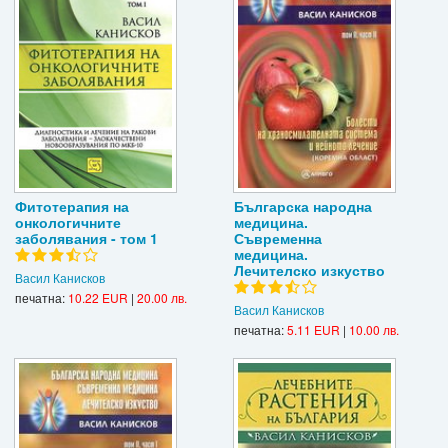
Фитотерапия на
Българска народна
онкологичните
медицина.
заболявания - том 1
Съвременна
медицина.
Лечителско изкуство
Васил Канисков
печатна:
10.22 EUR
|
20.00 лв.
Васил Канисков
печатна:
5.11 EUR
|
10.00 лв.