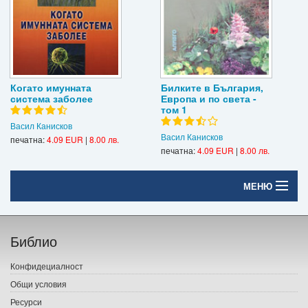
Когато имунната
Билките в България,
система заболее
Европа и по света -
том 1
Васил Канисков
Васил Канисков
печатна:
4.09 EUR
|
8.00 лв.
печатна:
4.09 EUR
|
8.00 лв.
МЕНЮ
Начало
Библио
Печатни книги
Конфидециалност
Електронни книги
Общи условия
Ресурси
Е-списания