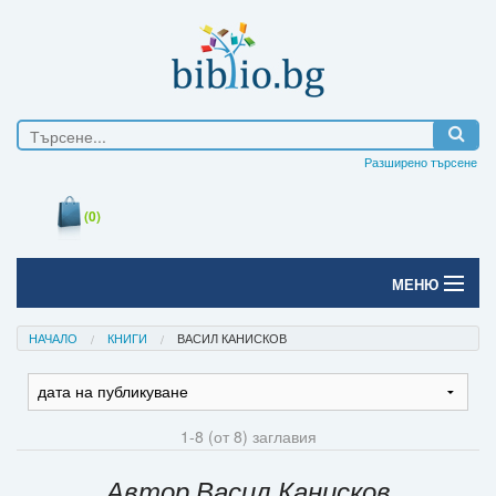
Разширено търсене
(0)
МЕНЮ
Начало
НАЧАЛО
КНИГИ
ВАСИЛ КАНИСКОВ
Печатни книги
Електронни книги
1-8 (от 8) заглавия
Е-списания
Автор Васил Канисков