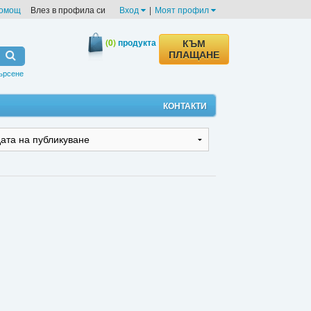
омощ
Влез в профила си
Вход
|
Моят профил
(0)
продукта
КЪМ
ПЛАЩАНЕ
ърсене
КОНТАКТИ