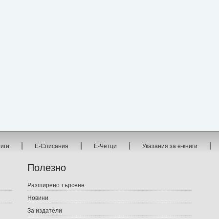
|
|
|
|
ниги
Е-Списания
Е-Четци
Указания за е-книги
Полезно
Разширено търсене
Новини
За издатели