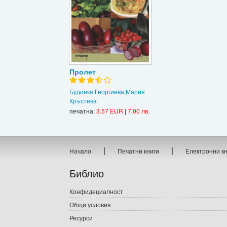
Пролет
Будинка Георгиева
,
Мария
Кръстева
печатна:
3.57 EUR
|
7.00 лв.
|
|
Начало
Печатни книги
Електронни к
Библио
Конфидециалност
Общи условия
Ресурси