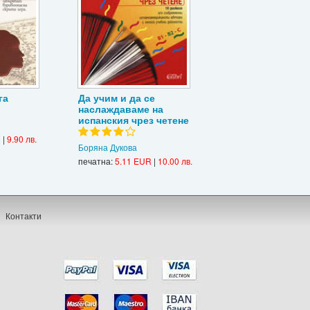
га
Да учим и да се
наслаждаваме на
испанския чрез четене
R
|
9.90 лв.
Боряна Дукова
печатна:
5.11 EUR
|
10.00 лв.
Контакти