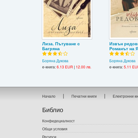
Лиза. Пътуване с
Извън редове
Багряна
Романът на 
Боряна Дукова
Боряна Дукова
е-книга:
6.13 EUR
|
12.00 лв.
е-книга:
5.11 E
|
|
Начало
Печатни книги
Електронни к
Библио
Конфидециалност
Общи условия
Ресурси