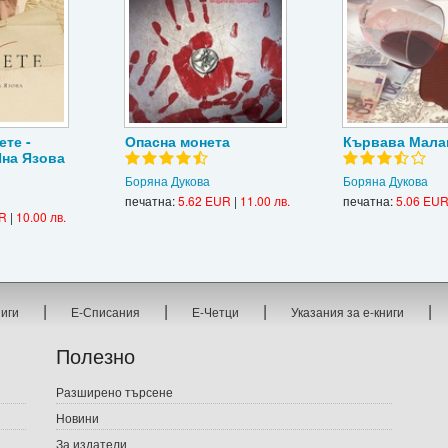
те -
Опасна монета
Кървава Мала
Яна Язова
Боряна Дукова
Боряна Дукова
печатна:
5.62 EUR
|
11.00 лв.
печатна:
5.06 EU
UR
|
10.00 лв.
|
|
|
|
ниги
Е-Списания
Е-Четци
Указания за е-книги
Полезно
Разширено търсене
Новини
За издатели