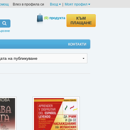
омощ
Влез в профила си
Вход
|
Моят профил
(0)
продукта
КЪМ
ПЛАЩАНЕ
ърсене
КОНТАКТИ