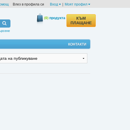
омощ
Влез в профила си
Вход
|
Моят профил
(0)
продукта
КЪМ
ПЛАЩАНЕ
ърсене
КОНТАКТИ