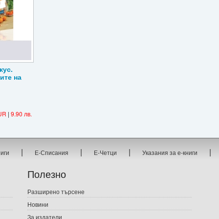
кус.
ите на
UR
|
9.90 лв.
|
|
|
|
ниги
Е-Списания
Е-Четци
Указания за е-книги
Полезно
Разширено търсене
Новини
За издатели