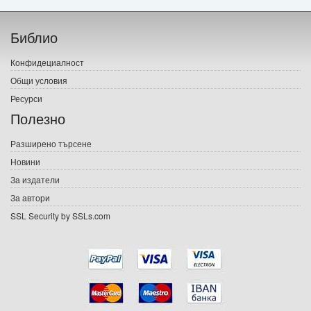
Начало
Библио
Печатни книги
Конфидециалност
Електронни книги
Общи условия
Ресурси
Е-списания
Полезно
Игри
Разширено търсене
Новини
Подаръци
За издатели
Ваучери
За автори
SSL Security by SSLs.com
Промоции
Контакти
Вход