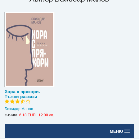
Игри
Подаръци
Ваучери
Промоции
Контакти
Вход
Регистрация
Хора с прякори.
Тъжни разкази
Божидар Манов
е-книга:
6.13 EUR
|
12.00 лв.
МЕНЮ