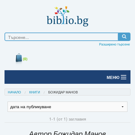
Разширено търсене
(0)
МЕНЮ
Начало
НАЧАЛО
КНИГИ
БОЖИДАР МАНОВ
Печатни книги
Електронни книги
1-1 (от 1) заглавия
Е-списания
Автор Божидар Манов