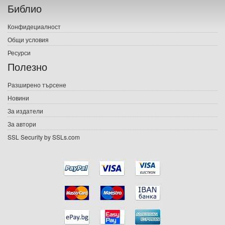
Библио
Печатни книги
Конфидециалност
Електронни книги
Общи условия
Ресурси
Е-списания
Полезно
Игри
Разширено търсене
Новини
Подаръци
За издатели
Ваучери
За автори
SSL Security by SSLs.com
Промоции
Контакти
Вход
Регистрация