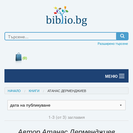
Разширено търсене
(0)
МЕНЮ
Начало
НАЧАЛО
КНИГИ
АТАНАС ДЕРМЕНДЖИЕВ
Печатни книги
Електронни книги
1-3 (от 3) заглавия
Е-списания
Автор Атанас Дерменджиев