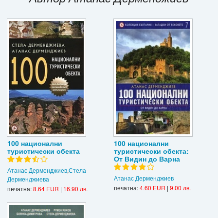
Игри
Подаръци
Ваучери
Промоции
Контакти
Вход
Регистрация
100 национални
100 национални
туристически обекта
туристически обекта:
От Видин до Варна
Атанас Дерменджиев
,
Стела
Атанас Дерменджиев
Дерменджиева
печатна:
4.60 EUR
|
9.00 лв.
печатна:
8.64 EUR
|
16.90 лв.