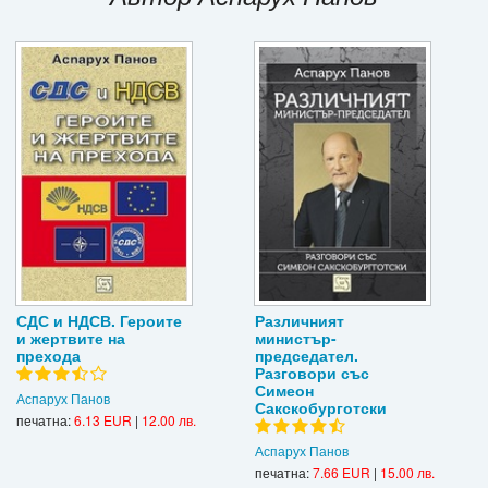
Игри
Подаръци
Ваучери
Промоции
Контакти
Вход
Регистрация
СДС и НДСВ. Героите
Различният
и жертвите на
министър-
прехода
председател.
Разговори със
Симеон
Аспарух Панов
Сакскобурготски
печатна:
6.13 EUR
|
12.00 лв.
Аспарух Панов
печатна:
7.66 EUR
|
15.00 лв.