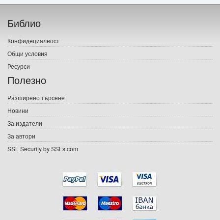
Начало
Библио
Печатни книги
Конфидециалност
Електронни книги
Общи условия
Ресурси
Е-списания
Полезно
Игри
Разширено търсене
Новини
Подаръци
За издатели
Ваучери
За автори
SSL Security by SSLs.com
Промоции
Контакти
Вход