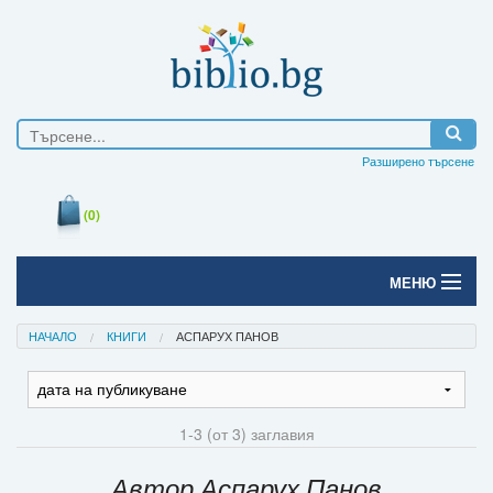
Разширено търсене
(0)
МЕНЮ
Начало
НАЧАЛО
КНИГИ
АСПАРУХ ПАНОВ
Печатни книги
Електронни книги
1-3 (от 3) заглавия
Е-списания
Автор Аспарух Панов