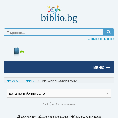
Разширено търсене
(0)
МЕНЮ
Начало
НАЧАЛО
КНИГИ
АНТОНИНА ЖЕЛЯЗКОВА
Печатни книги
Електронни книги
1-1 (от 1) заглавия
Е-списания
Автор Антонина Желязкова