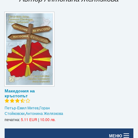
Игри
Подаръци
Ваучери
Промоции
Контакти
Вход
Регистрация
Македония на
кръстопът
Петър-Емил Митев
,
Горан
Стойковски
,
Антонина Желязкова
печатна:
5.11 EUR
|
10.00 лв.
МЕНЮ