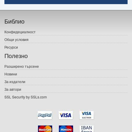
Начало
Библио
Печатни книги
Конфидециалност
Електронни книги
Общи условия
Ресурси
Е-списания
Полезно
Игри
Разширено търсене
Новини
Подаръци
За издатели
Ваучери
За автори
SSL Security by SSLs.com
Промоции
Контакти
Вход