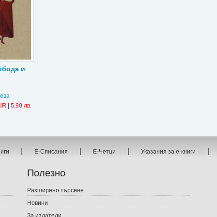
обода и
чева
UR
|
5.90 лв.
|
|
|
|
ниги
Е-Списания
Е-Четци
Указания за е-книги
Полезно
Разширено търсене
Новини
За издатели