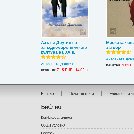
Азът и Другият в
Маската - св
западноевропейската
затвор
култура на ХХ в.
Антоанета Дон
Антоанета Дончева
печатна:
3.01 E
печатна:
7.15 EUR
|
14.00 лв.
|
|
Начало
Печатни книги
Електронни к
Библио
Конфидециалност
Общи условия
Ресурси