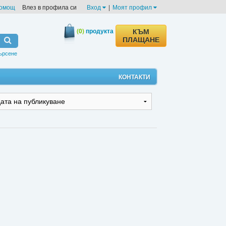
омощ
Влез в профила си
Вход
|
Моят профил
(0)
продукта
КЪМ
ПЛАЩАНЕ
ърсене
КОНТАКТИ