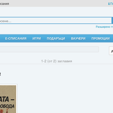
исания
П
Разширено т
Е-СПИСАНИЯ
ИГРИ
ПОДАРЪЦИ
ВАУЧЕРИ
ПРОМОЦИИ
1-2 (от 2) заглавия
а