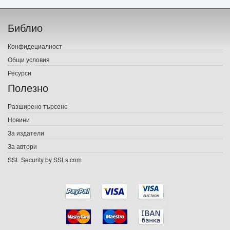
Начало
Библио
Печатни книги
Конфидециалност
Електронни книги
Общи условия
Ресурси
Е-списания
Полезно
Игри
Разширено търсене
Новини
Подаръци
За издатели
Ваучери
За автори
SSL Security by SSLs.com
Промоции
Контакти
Вход