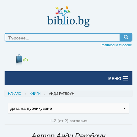
Разширено търсене
(0)
МЕНЮ
Начало
НАЧАЛО
КНИГИ
АНДИ РАТБОУН
Печатни книги
Електронни книги
1-2 (от 2) заглавия
Е-списания
Автор Анди Ратбоун