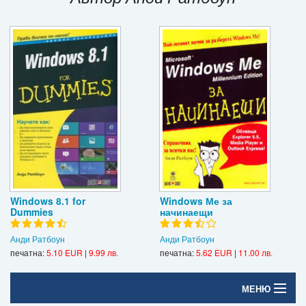
Игри
Подаръци
Ваучери
Промоции
Контакти
Вход
Регистрация
Windows 8.1 for
Windows Ме за
Dummies
начинаещи
Анди Ратбоун
Анди Ратбоун
печатна:
5.10 EUR
|
9.99 лв.
печатна:
5.62 EUR
|
11.00 лв.
МЕНЮ