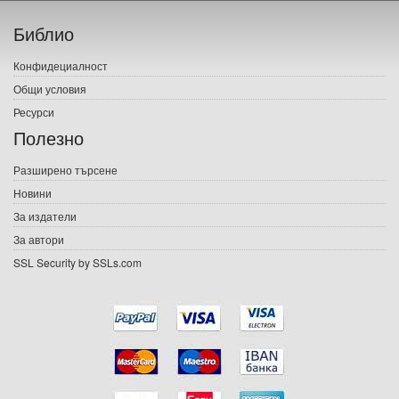
Начало
Библио
Печатни книги
Конфидециалност
Електронни книги
Общи условия
Ресурси
Е-списания
Полезно
Игри
Разширено търсене
Новини
Подаръци
За издатели
Ваучери
За автори
SSL Security by SSLs.com
Промоции
Контакти
Вход
Регистрация