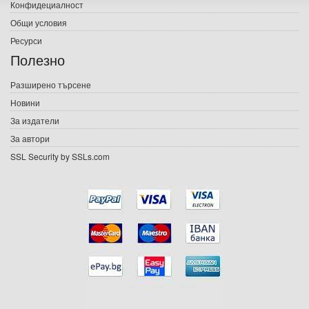
Конфидециалност
Електронни книги
Общи условия
Ресурси
Е-списания
Полезно
Игри
Разширено търсене
Новини
Подаръци
За издатели
Ваучери
За автори
SSL Security by SSLs.com
Промоции
Контакти
Вход
Регистрация