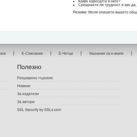
Какво харесахте в него?
Срещнахте ли трудност и ако да, 
Резюме: Моля опишете вашето общо 
|
|
|
|
ниги
Е-Списания
Е-Четци
Указания за е-книги
Полезно
Разширено търсене
Новини
За издатели
За автори
SSL Security by SSLs.com