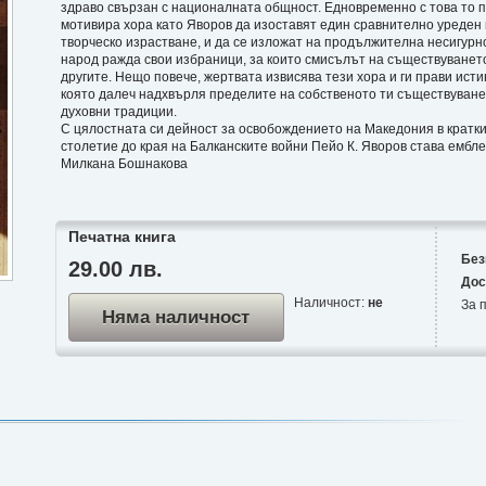
здраво свързан с националната общност. Едновременно с това то п
мотивира хора като Яворов да изоставят един сравнително уреден 
творческо израстване, и да се изложат на продължителна несигурн
народ ражда свои избраници, за които смисълът на съществуването 
другите. Нещо повече, жертвата извисява тези хора и ги прави исти
която далеч надхвърля пределите на собственото ти съществуване 
духовни традиции.
С цялостната си дейност за освобождението на Македония в кратки
столетие до края на Балканските войни Пейо К. Яворов става ембл
Милкана Бошнакова
Печатна книга
Без
29.00 лв.
Дос
Наличност:
не
За п
Няма наличност