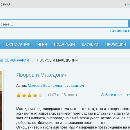
исания
П
Разширено т
Е-СПИСАНИЯ
ИГРИ
ПОДАРЪЦИ
ВАУЧЕРИ
ПРОМОЦИИ
АВТОБИОГРАФИИ
ЯВОРОВ И МАКЕДОНИЯ
Яворов и Македония
Автор:
Милкана Бошнакова - съставител
(
4.07
от
15
гласа)
Добави в списък
Македония е доминираща тема както в живота, така и в творчествот
активните от живота си, великият поет отдава в служене на каузат
част от Родината, онеправдана с най-тежка участ, затова към нея 
доброволно, безкористно и със завидно постоянство.
Отношението на големия поет към Македония е потвърждение на ма