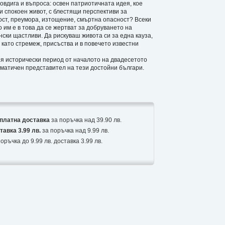
овдига и въпроса: освен патриотичната идея, кое
и спокоен живот, с блестящи перспективи за
ост, преумора, изтощение, смъртна опасност? Всеки
им е в това да се жертват за добруването на
нски щастливи. Да рискуваш живота си за една кауза,
като стремеж, присъства и в повечето известни
я исторически период от началото на двадесетото
ематичен представител на тези достойни българи.
платна доставка
за поръчка над 39.90 лв.
тавка 3.99 лв.
за поръчка над 9.99 лв.
оръчка до 9.99 лв. доставка 3.99 лв.