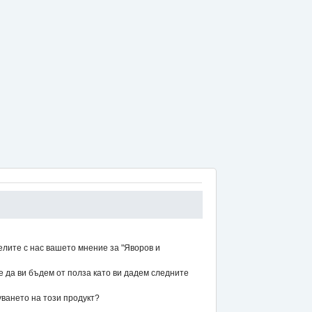
елите с нас вашето мнение за "Яворов и
же да ви бъдем от полза като ви дадем следните
уването на този продукт?