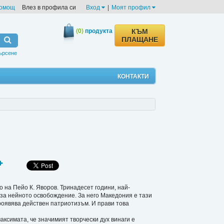
омощ
Влез в профила си
Вход
|
Моят профил
(0)
продукта
КЪМ
ПЛАЩАНЕ
ърсене
КОНТАКТИ
о на Пейо К. Яворов. Тринадесет години, най-
а за нейното освобождение. За него Македония е тази
проявява действен патриотизъм. И прави това
ксимата, че значимият творчески дух винаги е