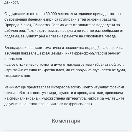
дейност.
Съдържащите се в него 30 000 лексикални единици принадлежат на
съвременния френски език и са групирани в три основни раздела:
Природа, Човек, Общество. Голяма част от главите са подредени по
азбучен ред. Там, където темата предлага по-голямо разнообразие от
подтеми, азбучният ред е спазен в рамките на смисловите гнезда.
Благодарение на тази тематична и аналогична подредба, а също и на
азбучния показалец в края „Тематичният френско-български речник“
позволява:
- да се открие лесно точната дума отнасяща се към избраната област;
- тръгвайки от една конкретна идея, да се проучи съвкупността от думи,
свързани с нея.
Речникът ще представлява интерес за всички, които изучават френски
език и работят с него: ученици, студенти и преподаватели, преводачи
на специализирана и художествена литература, както и за желаещите
да усъвършенстват познанията си по френски език.
Коментари