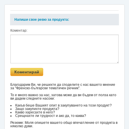
Напиши свое ревю за продукта:
Коментар:
Благодарим Ви, че решихте да споделите с нас вашето мнение
за "Френско-български тематичен речник".
То е много важно за нас, затова може да ви бъдем от полза като
ви дадем следните насоки:
Какъв беше Вашият опит в закупуването на този продукт?
Защо закупихте продукта?
Какво харесахте в него?
Срещнахте ли трудност и ако да, то каква?
Резюме: Моля опишете вашето общо впечатление от продукта в
няколко думи.