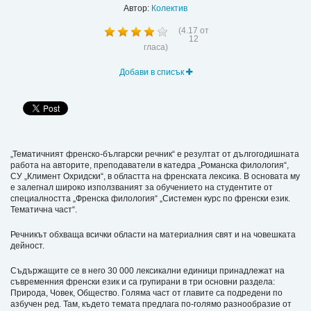
Автор:
Колектив
(
4.17
от
12
гласа)
Добави в списък
„Тематичният френско-български речник“ е резултат от дългогодишната
работа на авторите, преподаватели в катедра „Романска филология“,
СУ „Климент Охридски“, в областта на френската лексика. В основата му
е залегнал широко използваният за обучението на студентите от
специалността „Френска филология“ „Системен курс по френски език.
Тематична част“.
Речникът обхваща всички области на материалния свят и на човешката
дейност.
Съдържащите се в него 30 000 лексикални единици принадлежат на
съвременния френски език и са групирани в три основни раздела:
Природа, Човек, Общество. Голяма част от главите са подредени по
азбучен ред. Там, където темата предлага по-голямо разнообразие от