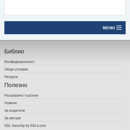
МЕНЮ
Начало
Библио
Печатни книги
Конфидециалност
Електронни книги
Общи условия
Ресурси
Е-списания
Полезно
Игри
Разширено търсене
Новини
Подаръци
За издатели
Ваучери
За автори
SSL Security by SSLs.com
Промоции