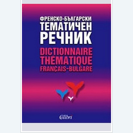
Игри
Подаръци
Ваучери
Промоции
Контакти
Вход
Регистрация