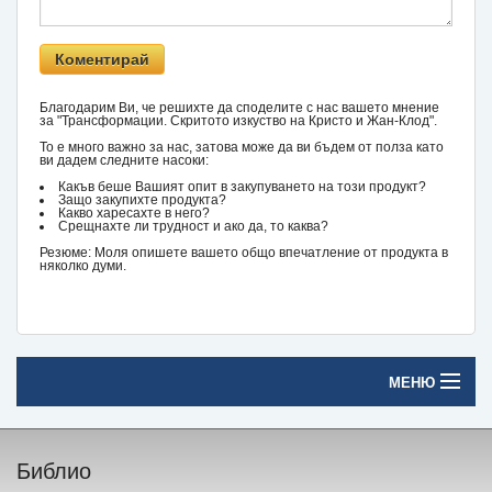
Благодарим Ви, че решихте да споделите с нас вашето мнение
за "Трансформации. Скритото изкуство на Кристо и Жан-Клод".
То е много важно за нас, затова може да ви бъдем от полза като
ви дадем следните насоки:
Какъв беше Вашият опит в закупуването на този продукт?
Защо закупихте продукта?
Какво харесахте в него?
Срещнахте ли трудност и ако да, то каква?
Резюме: Моля опишете вашето общо впечатление от продукта в
няколко думи.
МЕНЮ
Начало
Библио
Печатни книги