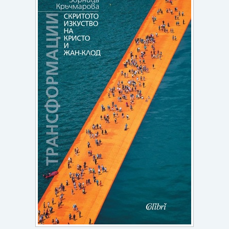
Игри
Подаръци
Ваучери
Промоции
Контакти
Вход
Регистрация