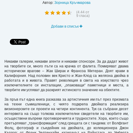
Автор:
Зорница Кръчмарова
(
4.44
от
9
гласа)
Добави в списък
Никакви галерии, никакви агенти и никакви спонсори. За да дадат живот
на творбите си, много пъти са на крачка от фалита. Помиряват двама
исторически врагове – Жак Ширак и Франсоа Митеран. Доят крави в
Калифорния. Над половин век Кристо и Жан-Клод са желязна двойка в
работата и в живота. Правят революция в света на изкуството чрез
изключителните си инсталации, „опаковащи“ паметници и места, а
творбите им успяват да разкрият истинското значение на обектите.
За пръв път една книга разказва за артистичния им път през призмата
на техни съмишленици, с чиято подкрепа двойката реализира
визионерските си проекти на четири континента. Тук са събрани десет
интервюта на също толкова изключителни свидетели на творбите им,
осъществени въпреки противоречията и трудностите. Хора, които също
претърпяват „трансформация“ след срещата си с тандема: от Волфгант
Фолц, фотограф и съидейник на двойката, до колекционера Джон
Калдор; от Франк Зелтенхайм, катерачът на Райхстага, до Умберта