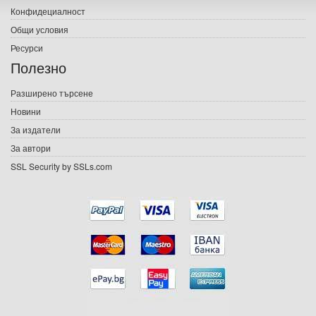
Конфидециалност
Електронни книги
Общи условия
Ресурси
Е-списания
Полезно
Игри
Разширено търсене
Новини
Подаръци
За издатели
Ваучери
За автори
SSL Security by SSLs.com
Промоции
Контакти
Вход
Регистрация