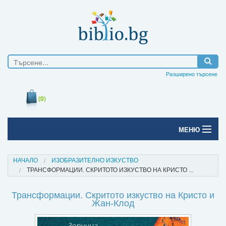
Разширено търсене
(0)
МЕНЮ
Начало
НАЧАЛО
ИЗОБРАЗИТЕЛНО ИЗКУСТВО
ТРАНСФОРМАЦИИ. СКРИТОТО ИЗКУСТВО НА КРИСТО ...
Печатни книги
Трансформации. Скритото изкуство на Кристо и
Електронни книги
Жан-Клод
Е-списания