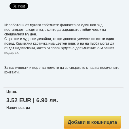
Изработени от мукава табелките-флагчета са един нов вид
нестандартна картичка, с която да зарадвате любим човек на
специалния му ден.
С цветни и чудесни дизайни, те ще донесат усмивки по всеки един
повод. Към всяка картичка има цветен плик, а на на гърба могат да
бъдат надписвани, което ги прави чудесно допълнение към вашия
подарък.
За наличности и поръчка можете да се свържете с нас на посочените
контакти.
Цена:
3.52 EUR | 6.90 лв.
Наличност:
да
Добави в кошницата