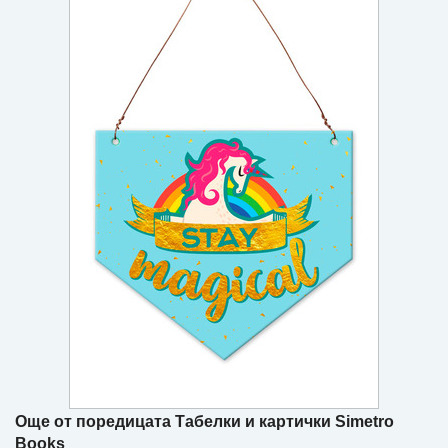
Игри
Подаръци
Ваучери
Промоции
Контакти
Вход
Регистрация
Още от поредицата Табелки и картички Simetro
Books