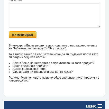
Благодарим Ви, че решихте да споделите с нас вашето мнение
за "Табелка-флагче - код C - Stay magical".
То е много важно за нас, затова може да ви бъдем от полза като
ви дадем следните насоки:
Какъв беше Вашият опит в закупуването на този продукт?
Защо закупихте продукта?
Какво харесахте в него?
Срещнахте ли трудност и ако да, то каква?
Резюме: Моля опишете вашето общо впечатление от продукта в
няколко думи.
МЕНЮ