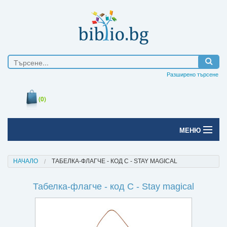
Разширено търсене
(0)
МЕНЮ
Начало
НАЧАЛО
ТАБЕЛКА-ФЛАГЧЕ - КОД C - STAY MAGICAL
Печатни книги
Табелка-флагче - код C - Stay magical
Електронни книги
Е-списания