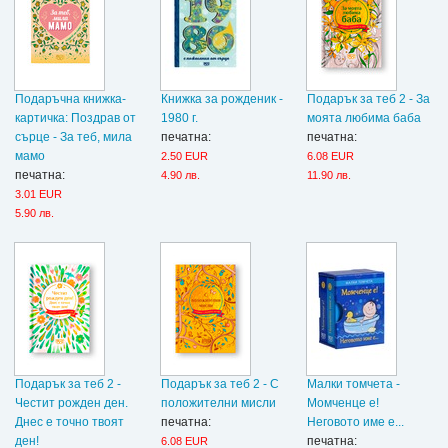
Подаръчна книжка-
Книжка за рожденик -
Подарък за теб 2 - За
картичка: Поздрав от
1980 г.
моята любима баба
сърце - За теб, мила
печатна:
печатна:
мамо
2.50 EUR
6.08 EUR
печатна:
4.90 лв.
11.90 лв.
3.01 EUR
5.90 лв.
Подарък за теб 2 -
Подарък за теб 2 - С
Малки томчета -
Честит рожден ден.
положителни мисли
Момченце е!
Днес е точно твоят
печатна:
Неговото име е...
ден!
печатна:
6.08 EUR