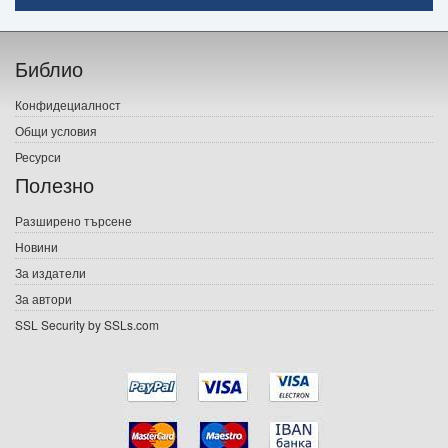
Начало
Библио
Печатни книги
Конфидециалност
Електронни книги
Общи условия
Ресурси
Е-списания
Полезно
Игри
Разширено търсене
Новини
Подаръци
За издатели
Ваучери
За автори
SSL Security by SSLs.com
Промоции
Контакти
Вход