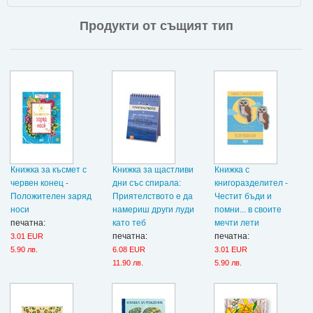
Продукти от същият тип
Книжка за късмет с
Книжка за щастливи
Книжка с
червен конец -
дни със спирала:
книгоразделител -
Положителен заряд
Приятелството е да
Честит бъди и
носи
намериш други луди
помни... в своите
печатна:
като теб
мечти лети
печатна:
печатна:
3.01 EUR
5.90 лв.
6.08 EUR
3.01 EUR
11.90 лв.
5.90 лв.