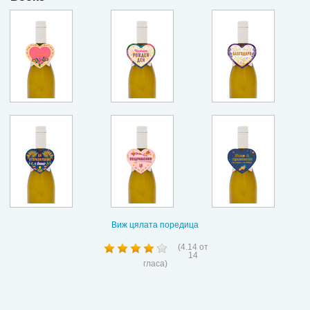
Виж цялата поредица
(
4.14
от
14
гласа)