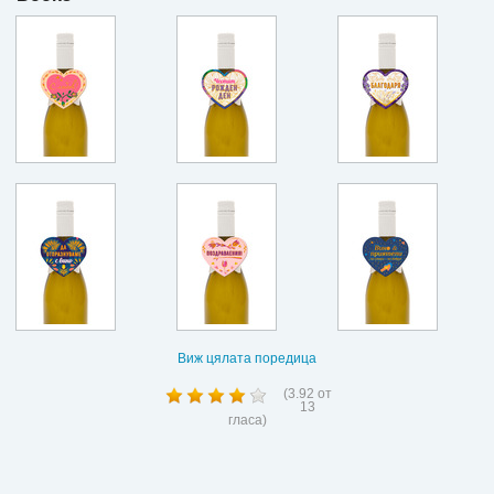
Виж цялата поредица
(
3.92
от
13
гласа)