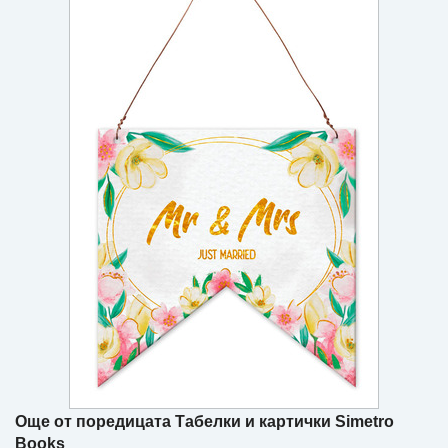
Игри
Подаръци
Ваучери
Промоции
Контакти
Вход
Регистрация
Още от поредицата Табелки и картички Simetro
Books