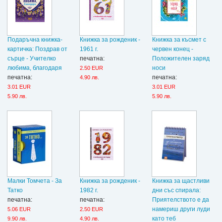
Подаръчна книжка-
Книжка за рожденик -
Книжка за късмет с
картичка: Поздрав от
1961 г.
червен конец -
сърце - Учителко
печатна:
Положителен заряд
любима, благодаря
носи
2.50 EUR
печатна:
печатна:
4.90 лв.
3.01 EUR
3.01 EUR
5.90 лв.
5.90 лв.
Малки Томчета - За
Книжка за рожденик -
Книжка за щастливи
Татко
1982 г.
дни със спирала:
печатна:
печатна:
Приятелството е да
намериш други луди
5.06 EUR
2.50 EUR
като теб
9.90 лв.
4.90 лв.