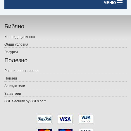
МЕНЮ
Начало
Библио
Печатни книги
Конфидециалност
Електронни книги
Общи условия
Ресурси
Е-списания
Полезно
Игри
Разширено търсене
Новини
Подаръци
За издатели
Ваучери
За автори
SSL Security by SSLs.com
Промоции
Контакти