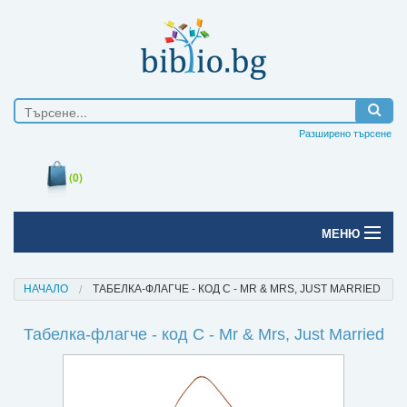
Разширено търсене
(0)
МЕНЮ
Начало
НАЧАЛО
ТАБЕЛКА-ФЛАГЧЕ - КОД C - MR & MRS, JUST MARRIED
Печатни книги
Табелка-флагче - код C - Mr & Mrs, Just Married
Електронни книги
Е-списания