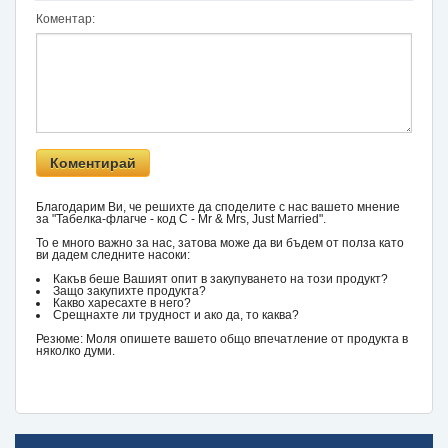
Коментар:
Благодарим Ви, че решихте да споделите с нас вашето мнение
за "Табелка-флагче - код C - Mr & Mrs, Just Married".
То е много важно за нас, затова може да ви бъдем от полза като
ви дадем следните насоки:
Какъв беше Вашият опит в закупуването на този продукт?
Защо закупихте продукта?
Какво харесахте в него?
Срещнахте ли трудност и ако да, то каква?
Резюме: Моля опишете вашето общо впечатление от продукта в
няколко думи.