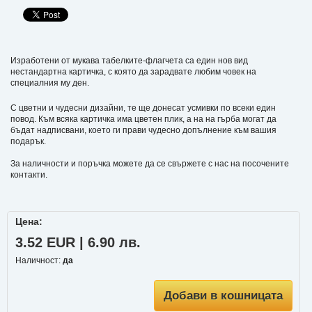
Изработени от мукава табелките-флагчета са един нов вид
нестандартна картичка, с която да зарадвате любим човек на
специалния му ден.
С цветни и чудесни дизайни, те ще донесат усмивки по всеки един
повод. Към всяка картичка има цветен плик, а на на гърба могат да
бъдат надписвани, което ги прави чудесно допълнение към вашия
подарък.
За наличности и поръчка можете да се свържете с нас на посочените
контакти.
Цена:
3.52 EUR | 6.90 лв.
Наличност:
да
Добави в кошницата